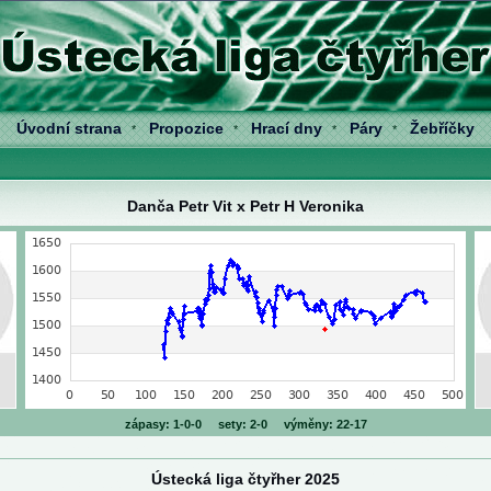
Úvodní strana
Propozice
Hrací dny
Páry
Žebříčky
*
*
*
*
Danča Petr Vit x Petr H Veronika
zápasy: 1-0-0 sety: 2-0 výměny: 22-17
Ústecká liga čtyřher 2025