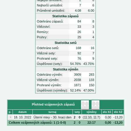
Nejlepší umístění:
2
6
Nejhorší umístění:
7
6
Průměrné umístění:
4.08
6.00
Statistika zápasů
Odehráno zápasů:
84
8
Vítězství:
33
3
Remízy:
26
1
Prohry:
25
4
Statistika setů
Odehráno setů:
168
16
Vítězné sety:
92
7
Prohrané sety:
76
9
Úspěšnost (sety):
54.76%
43.75%
Statistika výměn
Odehráno výměn:
3909
283
Vítězné výměn:
2038
133
Prohrané výměn:
1871
150
Úspěšnost (výměny):
52.14%
47.00%
Přehled vzájemných zápasů
p.
datum
turnaj
sety
výměny
elo h1
elo h2
18. 10. 2022
Úterní mixy - 30. hraci den
2
:
0
(11:10, 11:7)
0,00
-13,20
1.
Celkem vzájemných zápasů: 1 (1-0-0)
2
:
0
22:17
0,00
-13,20