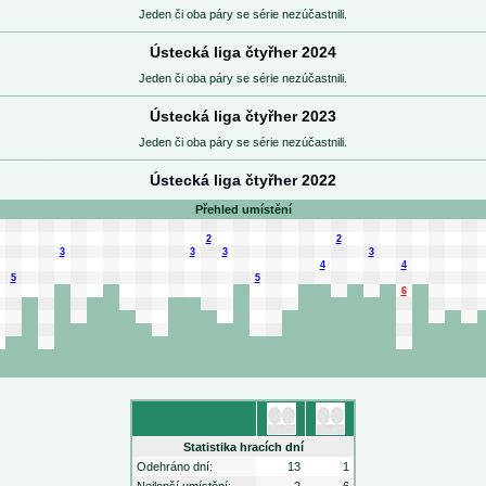
Jeden či oba páry se série nezúčastnili.
Ústecká liga čtyřher 2024
Jeden či oba páry se série nezúčastnili.
Ústecká liga čtyřher 2023
Jeden či oba páry se série nezúčastnili.
Ústecká liga čtyřher 2022
Přehled umístění
2
2
3
3
3
3
4
4
5
5
6
Statistika hracích dní
Odehráno dní:
13
1