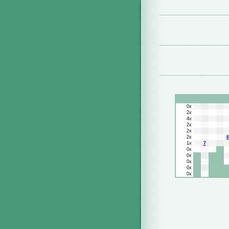
0x
2x
4x
2x
2x
2x
6
1x
7
0x
0x
0x
0x
0x