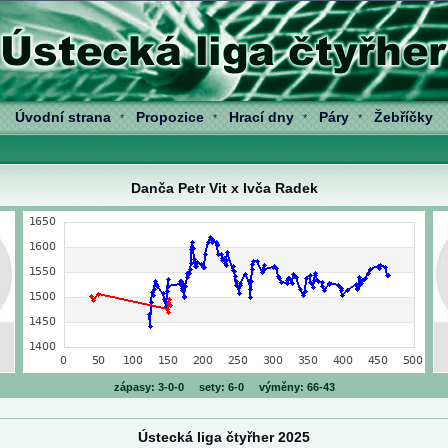
Úvodní strana
Propozice
Hrací dny
Páry
Žebříčky
*
*
*
*
Danča Petr Vit x Ivča Radek
zápasy: 3-0-0 sety: 6-0 výměny: 66-43
Ústecká liga čtyřher 2025