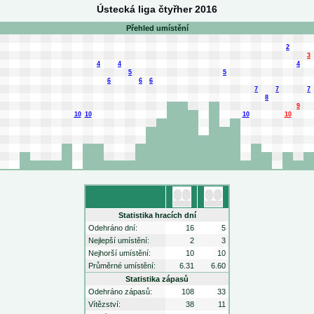
Ústecká liga čtyřher 2016
Přehled umístění
2
3
4
4
4
5
5
6
6
6
7
7
7
8
9
10
10
10
10
Statistika hracích dní
Odehráno dní:
16
5
Nejlepší umístění:
2
3
Nejhorší umístění:
10
10
Průměrné umístění:
6.31
6.60
Statistika zápasů
Odehráno zápasů:
108
33
Vítězství:
38
11