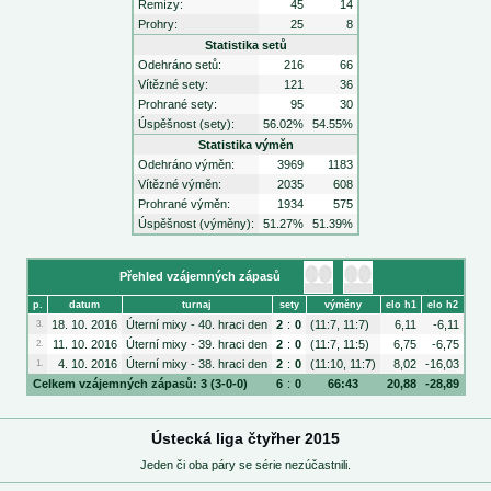
Remízy:
45
14
Prohry:
25
8
Statistika setů
Odehráno setů:
216
66
Vítězné sety:
121
36
Prohrané sety:
95
30
Úspěšnost (sety):
56.02%
54.55%
Statistika výměn
Odehráno výměn:
3969
1183
Vítězné výměn:
2035
608
Prohrané výměn:
1934
575
Úspěšnost (výměny):
51.27%
51.39%
Přehled vzájemných zápasů
p.
datum
turnaj
sety
výměny
elo h1
elo h2
18. 10. 2016
Úterní mixy - 40. hraci den
2
:
0
(11:7, 11:7)
6,11
-6,11
3.
11. 10. 2016
Úterní mixy - 39. hraci den
2
:
0
(11:7, 11:5)
6,75
-6,75
2.
4. 10. 2016
Úterní mixy - 38. hraci den
2
:
0
(11:10, 11:7)
8,02
-16,03
1.
Celkem vzájemných zápasů: 3 (3-0-0)
6
:
0
66:43
20,88
-28,89
Ústecká liga čtyřher 2015
Jeden či oba páry se série nezúčastnili.