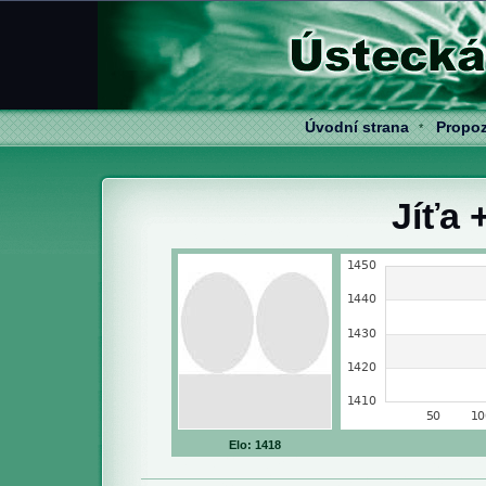
Úvodní strana
Propoz
*
Jíťa 
Elo: 1418