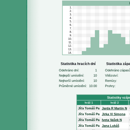
1.
2.
3.
4.
5.
6.
7.
8.
9.
10.
11.
12.
13.
14.
Statistika hracích dní
Statistika záp
Odehráno dní:
1
Odehráno zápasů
Nejlepší umístění:
10
Vítězství:
Nejhorší umístění:
10
Remízy:
Průměrné umístění:
10.00
Prohry:
Statistiky vzáj
hráč 1
hráč 2
Jíťa Tomáš Pa
Jarda R Martin N
Jíťa Tomáš Pa
Jirka Vi Simona
Jíťa Tomáš Pa
Iveta Vašek N
Jíťa Tomáš Pa
Jana Lukáš