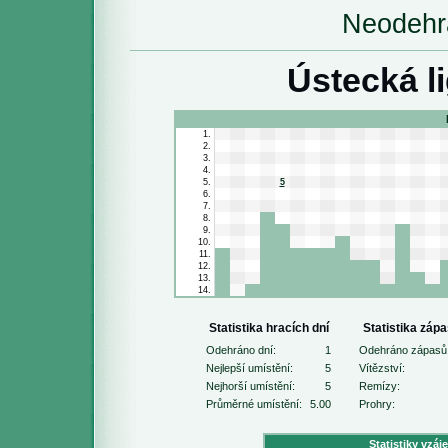
Neodehr
Ústecká l
1.
2.
3.
4.
5.
5
6.
7.
8.
9.
10.
11.
12.
13.
14.
Statistika hracích dní
Statistika záp
Odehráno dní:
1
Odehráno zápasů
Nejlepší umístění:
5
Vítězství:
Nejhorší umístění:
5
Remízy:
Průměrné umístění:
5.00
Prohry:
Statistiky vzáj