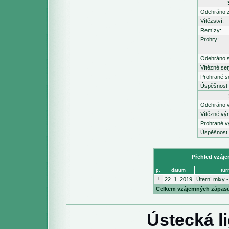
Odehráno 
Vítězství:
Remízy:
Prohry:
Odehráno s
Vítězné set
Prohrané s
Úspěšnost 
Odehráno 
Vítězné vý
Prohrané v
Úspěšnost 
Přehled vz
p.
datum
tur
22. 1. 2019
Úterní mixy -
1.
Celkem vzájemných zápasů:
Ústecká l