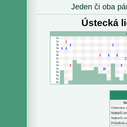
Jeden či oba pár
Ústecká l
1x
1x
2
3x
3
3
3x
4
4
1x
4x
6
6
6
1x
7
1x
2x
9
9
1x
10
0x
0x
0x
0x
St
Odehráno d
Nejlepší um
Nejhorší um
Průměrné u