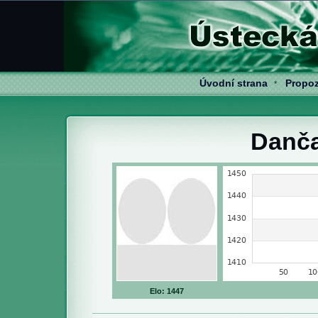
Úvodní strana
Propoz
*
Danča
Elo: 1447