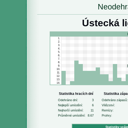
Neodehr
Ústecká l
1.
2.
3.
4.
5.
6.
7.
8.
9.
10.
11.
12.
13.
14.
Statistika hracích dní
Statistika záp
Odehráno dní:
3
Odehráno zápasů:
Nejlepší umístění:
6
Vítězství:
Nejhorší umístění:
11
Remízy:
Průměrné umístění:
8.67
Prohry:
Statistiky vzáj