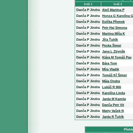
hráč 1
hráč 2
Danča P Jindra
Aleš Martina P
Danča P Jindra
Honza G Karolína 
Danča P Jindra
Evička Přemek
Danča P Jindra
Petr Haj Simona
Danča P Jindra
Martina Míša K
Danča P Jindra
Jíťa Ťuhík
Danča P Jindra
Pecka Šimpi
Danča P Jindra
Jana L Zbyněk
Danča P Jindra
Klára M Tomáš Pav
Danča P Jindra
Bára Tom
Danča P Jindra
Míra Vladik
Danča P Jindra
Tomáš Kř Šimpi
Danča P Jindra
Mája Ondra
Danča P Jindra
Lukáš R Mili
Danča P Jindra
Karolína Linda
Danča P Jindra
Jarda M Kamila
Danča P Jindra
Danča Petr Vit
Danča P Jindra
Matty Vašek N
Danča P Jindra
Jarda R Ťuhík
Přehl