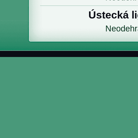
Ústecká l
Neodehr